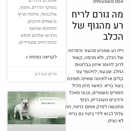
אוהבים כוללים
אותו משמעותית.
בעיקר הדרים, חומץ,
מה גורם לריח
אלכוהול, פלפל חריף
ובשמים חזקים,
רע מהגוף של
ניחוחות שהאף
הכלב
הרגיש שלהם תופס
כחודרניים ומטרידים.
ריח רע שמגיע מהעור והפרווה
לקריאה נוספת »
של הכלב, ולא מהפה, קשור
לרוב לחוסר איזון בבלוטות
החלב שבעור, לזיהומי עור
חיים נהרדע
קלים או לתזונה שאינה תומכת
בעור בריא. כאשר מזון מכיל
חומרים משמרים, צבעי מאכל
ורכיבים מעובדים, הגוף
מתקשה לפרק אותם כראוי, וזה
עלול לבוא לידי ביטוי גם בריח
לא נעים.