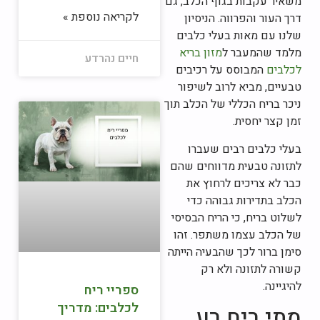
משאיר עקבות בגוף הכלב, גם
לקריאה נוספת »
דרך העור והפרווה. הניסיון
שלנו עם מאות בעלי כלבים
מלמד שהמעבר ל
מזון בריא
חיים נהרדע
לכלבים
המבוסס על רכיבים
טבעיים, מביא לרוב לשיפור
ניכר בריח הכללי של הכלב תוך
זמן קצר יחסית.
בעלי כלבים רבים שעברו
לתזונה טבעית מדווחים שהם
כבר לא צריכים לרחוץ את
הכלב בתדירות גבוהה כדי
לשלוט בריח, כי הריח הבסיסי
של הכלב עצמו משתפר. זהו
סימן ברור לכך שהבעיה הייתה
קשורה לתזונה ולא רק
להיגיינה.
ספריי ריח
לכלבים: מדריך
מתי ריח רע