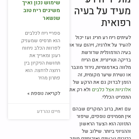
שימוש נכון ואיך
מעיד על בעיה
משיגים ריח טוב
שנשאר
רפואית
ספריי ריח לכלבים
לעיתים ריח רע חריג ועז יכול
הוא תרסיס שמעניק
להעיד על אלרגיה, זיהום עור או
לפרוות הכלב ניחוח
בעיה הורמונלית שדורשת
רענן ומאריך את
בדיקה וטרינרית. אם הריח
תחושת הניקיון בין
מלווה באדמומיות, גירוד מוגבר
רחצה לרחצה. הוא
או נשירת שיער מקומית, זה
פתרון מהיר
הזמן לבדוק גם את הרקע של
אלרגיות אצל כלבים
ולא רק את
לקריאה נוספת »
התפריט הכללי.
עם זאת, ברוב המקרים שבהם
חיים נהרדע
אין תסמינים נוספים, שיפור
התזונה הוא הצעד הראשון
וההגיוני ביותר. שילוב של
רכיבים טבעיים ואיכותיים תומך