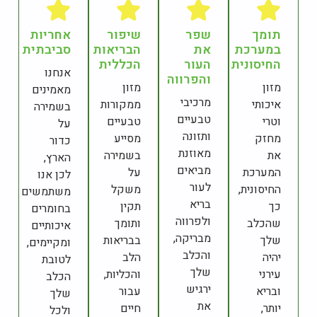
תומך
שפר
שיפור
אחריות
במערכת
את
הבריאות
סביבתית
החיסונית
העור
הכללית
אנחנו
והפרווה
מזון
מזון
מאמינים
מרכיבי
איכותי
ממקורות
בשמירה
טבעיים
וטרי
טבעיים
על
ותזונה
מחזק
מסייע
כדור
מאוזנת
את
בשמירה
הארץ,
מביאים
המערכת
על
לכן אנו
לעור
החיסונית,
משקל
משתמשים
בריא
כך
תקין
בחומרים
ולפרווה
שהכלב
ותומך
איכותיים
מבריקה,
שלך
בבריאות
ומקיימים,
והכלב
יהיה
הלב
לטובת
שלך
עירני
והכליות,
הכלב
ירגיש
ובריא
עבור
שלך
את
יותר,
חיים
ולכל