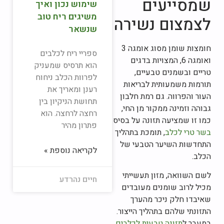
שמסייעים
שימוש נכון ואיך
משיגים ריח טוב
לצמצום נשירה
שנשאר
חומצות שומן מסוג אומגה 3
ספריי ריח לכלבים
ואומגה 6, המצויות בדגים
הוא תרסיס שמעניק
טריים ובשמנים טבעיים,
לפרוות הכלב ניחוח
תורמות משמעותית לבריאות
רענן ומאריך את
העור והפרווה. גם רמת חלבון
תחושת הניקיון בין
גבוהה וזמינה ממקור מן החי,
רחצה לרחצה. הוא
כמו זו שמציעה תזונה על בסיס
פתרון מהיר
בשר טרי לכלב
, תומכת בתהליך
התחדשות השיער הטבעי של
לקריאה נוספת »
הכלב.
לשם השוואה, מזון תעשייתי
חיים נהרדע
מכיל לרוב שומנים מעובדים
שאיבדו חלק ניכר מהערך
התזונתי שלהם בתהליך הייצור.
במעבר ל
תזונה טבעית לכלבים
,