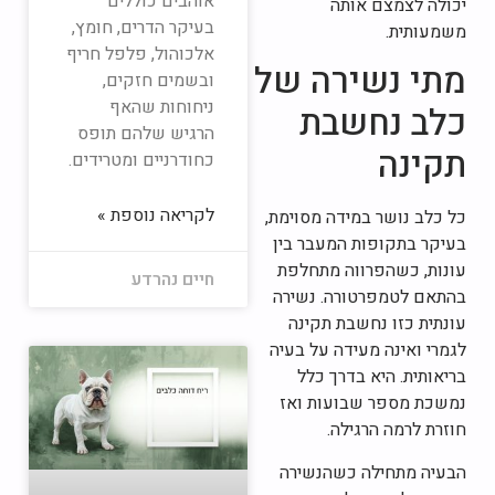
אוהבים כוללים
יכולה לצמצם אותה
בעיקר הדרים, חומץ,
משמעותית.
אלכוהול, פלפל חריף
מתי נשירה של
ובשמים חזקים,
ניחוחות שהאף
כלב נחשבת
הרגיש שלהם תופס
תקינה
כחודרניים ומטרידים.
לקריאה נוספת »
כל כלב נושר במידה מסוימת,
בעיקר בתקופות המעבר בין
עונות, כשהפרווה מתחלפת
חיים נהרדע
בהתאם לטמפרטורה. נשירה
עונתית כזו נחשבת תקינה
לגמרי ואינה מעידה על בעיה
בריאותית. היא בדרך כלל
נמשכת מספר שבועות ואז
חוזרת לרמה הרגילה.
הבעיה מתחילה כשהנשירה