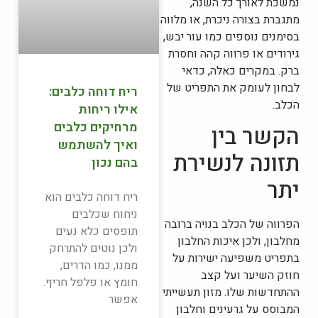
נמשכת לאורך כל השנה,
מתגברת בצורה ניכרת, או מלווה
בסימנים נוספים כמו עור יבש,
גירודים או פרווה קהה וחסרת
ברק. במקרים כאלה, כדאי
לבחון לעומק את התפריט של
ריח דוחה כלבים:
הכלב.
אילו ריחות
מרחיקים כלבים
הקשר בין
ואיך להשתמש
תזונה לנשירת
בהם נכון
יתר
ריח דוחה כלבים הוא
ניחוח שכלבים
הפרווה של הכלב בנויה ברובה
תופסים כלא נעים
מחלבון, ולכן איכות החלבון
ולכן נוטים להתרחק
בתפריט משפיעה ישירות על
ממנו, כמו הדרים,
חוזק השיער ועל קצב
חומץ או פלפל חריף.
ההתחדשות שלו. מזון תעשייתי
אפשר
המבוסס על גרעינים וחלבון