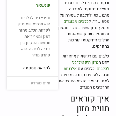
ורקמות הגוף. כלבים בוגרים
שנשאר
פעילים זקוקים לאנרגיה
מתמשכת ולחלבון לשמירה על
ספריי ריח לכלבים
מסת שריר. ל
כלבים מבוגרים
הוא תרסיס שמעניק
מומלץ מזון עשיר בנוגדי חמצון
לפרוות הכלב ניחוח
ובחומצות שומן שמאטות
רענן ומאריך את
תהליכי הזדקנות ותומכות
תחושת הניקיון בין
במפרקים.
רחצה לרחצה. הוא
פתרון מהיר
כלבים עם רגישויות מיוחדות
ייהנו מ
מזון היפואלרגני
לקריאה נוספת »
לכלבים
. כלבים עם
אלרגיות
תגובה לעיתים קרובות מצוינת
למזון טבעי שמוציא החוצה את
חיים נהרדע
המרכיבים המגרים.
איך קוראים
תווית מזון