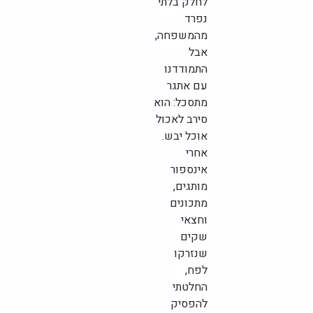
לחלק בלתי
נפרד
מהמשפחה,
אבל
התמודדנו
עם אתגר
מתסכל: הוא
סירב לאכול
אוכל יבש.
אחרי
אינספור
מותגים,
מתכונים
וחצאי
שקים
שנזרקו
לפח,
החלטתי
להפסיק