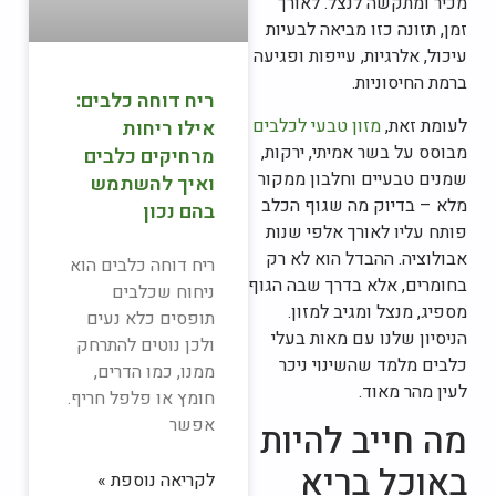
מכיר ומתקשה לנצל. לאורך
זמן, תזונה כזו מביאה לבעיות
עיכול, אלרגיות, עייפות ופגיעה
ברמת החיסוניות.
ריח דוחה כלבים:
לעומת זאת,
מזון טבעי לכלבים
אילו ריחות
מבוסס על בשר אמיתי, ירקות,
מרחיקים כלבים
שמנים טבעיים וחלבון ממקור
ואיך להשתמש
מלא – בדיוק מה שגוף הכלב
בהם נכון
פותח עליו לאורך אלפי שנות
אבולוציה. ההבדל הוא לא רק
ריח דוחה כלבים הוא
בחומרים, אלא בדרך שבה הגוף
ניחוח שכלבים
מספיג, מנצל ומגיב למזון.
תופסים כלא נעים
הניסיון שלנו עם מאות בעלי
ולכן נוטים להתרחק
כלבים מלמד שהשינוי ניכר
ממנו, כמו הדרים,
לעין מהר מאוד.
חומץ או פלפל חריף.
אפשר
מה חייב להיות
באוכל בריא
לקריאה נוספת »