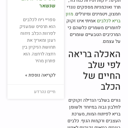
תקינה. ירקות ופירות כמו גזר,
שנשאר
תרד ואוכמניות מספקים נוגדי
חמצון, ויטמינים ומינרלים.
מזון
ספריי ריח לכלבים
בריא לכלבים
אמיתי אינו זקוק
הוא תרסיס שמעניק
לחומרים משמרים כלשהם כי
לפרוות הכלב ניחוח
המרכיבים הטבעיים שומרים
רענן ומאריך את
על עצמם.
תחושת הניקיון בין
האכלה בריאה
רחצה לרחצה. הוא
פתרון מהיר
לפי שלב
החיים של
לקריאה נוספת »
הכלב
חיים נהרדע
גורים בשלבי הגדילה זקוקים
לחלבון גבוה במיוחד ולשומן
בריא לפיתוח המוח, מערכת
העצבים ורקמות הגוף. כלבים
בוגרים בריאים זקוקים לאיזון