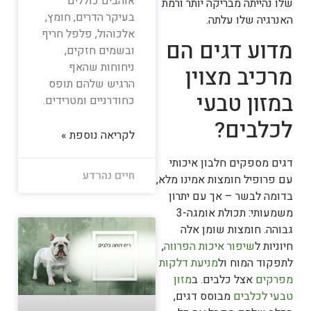
אוהבים כוללים
שלו נהייתה מבריקה יותר ורמת
בעיקר הדרים, חומץ,
האנרגיה שלו עלתה.
אלכוהול, פלפל חריף
מדוע דגים הם
ובשמים חזקים,
ניחוחות שהאף
מרכיב מצוין
הרגיש שלהם תופס
במזון טבעי
כחודרניים ומטרידים.
לכלבים?
לקריאה נוספת »
דגים מספקים חלבון איכותי
חיים נהרדע
עם פרופיל חומצות אמינו מלא,
בדומה לבשר – אך עם יתרון
משמעותי: תכולת אומגה-3
גבוהה. חומצות שומן אלה
חיוניות ל
שיפור איכות הפרווה
,
לתפקוד המוח ול
מניעת דלקות
מפרקים
אצל כלבים. ב
מזון
טבעי לכלבים
מבוסס דגים,