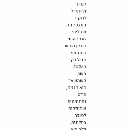
המדף
ולהתחיל
לחקור
בעצמי. מה
שגיליתי
זעזע אותי:
המזון היבש
הממוצע
מכיל רק
כ-40%
בשר,
כשהשאר
הוא דגנים,
תירס
ופחמימות
שהופכות
לסוכר.
ביולוגית,
כלב הוא