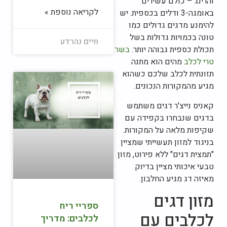
והרינג – כולם עשירים
לקריאה נוספת »
באומגה-3 ודלים בכספית. יש
להימנע מדגים גדולים כמו
טונה בכמויות גדולות בשל
חיים נהרדע
תכולת כספית גבוהה יותר.
בשר
טרי לכלב
מהים הוא מתנה
תזונתית לכלב שלכם כשהוא
מגיע מהמקורות הנכונים.
קאניס נייצ'ר דגים משתמש
בדגים שנבחרו בקפידה עם
שקיפות מלאה על המקורות.
בניגוד למזון תעשייתי שמציין
"תמצית דגים" ללא פירוט, מזון
טבעי איכותי מציין בדיוק
מאיזה דג מגיע החלבון.
מזון דגים
ספריי ריח
לכלבים עם
לכלבים: מדריך