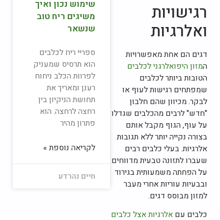
שימוש נכון ואיך
רגישויות
משיגים ריח טוב
ואלרגיות
שנשאר
ספריי ריח לכלבים
דגים הם אחת מאפשרויות
הוא תרסיס שמעניק
ה
מזון היפואלרגני לכלבים
לפרוות הכלב ניחוח
הטובות ביותר לכלבים
רענן ומאריך את
שמפתחים רגישות לעוף או
תחושת הניקיון בין
לבקר. מכיוון שהם חלבון
רחצה לרחצה. הוא
"חדש" לרבים מהכלבים שגדלו
פתרון מהיר
על עוף, הגוף מקבל אותם
בצורה נקייה יותר ללא תגובות
לקריאה נוספת »
אלרגיות. בעלי כלבים רבים
שעברו לתזונה טבעית מדווחים
על הפחתה משמעותית בגירוד
חיים נהרדע
ובבעיות עוריות אחרי מעבר
למזון מבוסס דגים.
כלבים עם
אלרגיות אצל כלבים