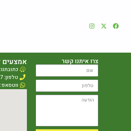
אמצעים ל
צרו איתנו קשר
כתובתנו: עציון 1
טלפון: 077-2309987
ווטסאפ: 053-4611498