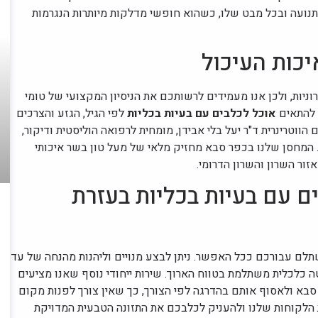
ל תנועה ובכל מבט שלו, כשהוא חופשי מדלקות מיותרות הנגרמות
כות העיכול
יות, ולכן אנו מעמידים לרשותכם את הניסיון המקצועי של טומי
י להתאים
אוכל לכלבים עם בעיות בכליות
לפי הגיל, הגזע והצרכים
וטרינרית ד"ר יעל בלי אבידן, מומחית לרפואה הוליסטית ודיקור,
המחסן שלנו בכפר סבא מחזיק מלאי של מעל טון בשר איכותי
זור השרון והשרון הדרומי.
ם עם בעיות בכליות בעזרת
תלם עבורכם ככל האפשר. ניתן לבצע מנויים וליהנות מהנחה של עד
טה כלכלית משתלמת בטווח הארוך. שירות ייחודי נוסף שאנו מציעים
בא ולאסוף אותם בהדרגה לפי הצורך, כך שאין צורך לפנות מקום
הלקוחות שלנו ולהעניק לכלבכם את התזונה הטבעית המדויקת