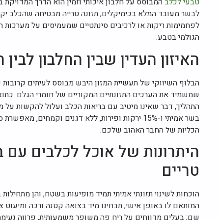
טבעי לכלב
המבוסס על חלבון איכותי וזמין הוא הדרך המדויקת בי
לבשר מעובד המלא בכימיקלים, תזונה טרייה מבטיחה שהכלב יקבל
לפחמימות ריקות או לרכיבים סינתטיים שמעמיסים על מערכות הס
הגולמי בטבע.
האיזון העדין שבין החלבון לבין
שמשמיד את הערכים התזונתיים המקוריים של חומרי הגלם. כתוצא
התהליך, דבר שאינו מיטיב עם בריאות הכלב ועלול להקשות על מ
בשר אמיתי ו-15% ירקות ופירות, ללא דגנים וקמחים
הכליות של החבר האהוב שלכם.
היתרונות של אוכל לכלבים עם ב
טריים
הוכחות לשינוי תזונתי אמיתי תמיד מופיעות בשטח, והן מתחילות
המותאם לו באופן אישי, תבחינו מיד בצואה קטנה ורכה ומיעוט צו
שם; בעלים מדווחים על ריח פה משופר משמעותית, פרווה נעימ