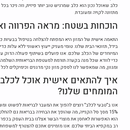
כלב שאוכל נכון הוא כלב שמרגיש טוב יותר פיזית, וזה ניכר בכ
מתזונה לקויה ומעובדת.
הוכחות בשטח: מראה הפרווה ואי
התאמה אישית של המזון היא המפתח להצלחה בטיפול בבעיות כרונ
בידל, תזונאי הבית שלנו. טומי מעניק ייעוץ ראשוני ללא עלות כד
המיוחדים של הכלב שלכם. אנו פועלים בשיתוף פעולה הדוק עם הו
כדי לוודא שכל מנה בקערה תורמת למעטפת הבריאותית השלמה. 
ומגוון, מה שמאפשר לנו לספק מזון נקי מדגנים וכימיקלים לכל א
איך להתאים אישית אוכל לכלבי
המומחים שלנו?
אנו ב"טבעי לכלב" רוצים להפוך את המעבר לבריאות לפשוט ומש
15% מסך סל הקנייה, מה שהופך את הבחירה בבריאות גם להחל
הוא האפשרות לאחסן את מוצרי הבשר אצלנו בבית העסק בכפר ס
רב במקפיא הביתי שלכם. אנו מזמינים אתכם להצטרף למשפחת 