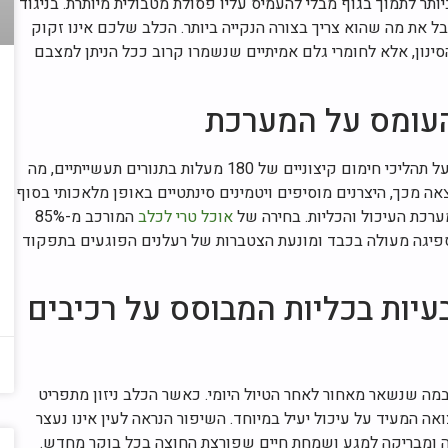
ותר לתמוך בגוף מבלי להעמיס עליו פסולת מטבולית מיותרת. בניגוד
 את מה שהוא צריך בצורה הנקייה ביותר. הכלב שלכם אינו זקוק
ינון, אלא לחומרי גלם אמיתיים שנשמרו קרוב ככל הניתן למצבם
 העומס על המערכת
הבלוף השיווקי של תעשיית המזון היבש מבוסס לעיתים קרובות על תהליכי חימום קיצוניים של 180 מעלות בתנורים תעשייתיים, מה
ה מכך, היצרנים מוסיפים ויטמינים סינתטיים באופן מלאכותי בסוף
ערכת העיכול והכליות. בחירה של
אוכל טרי לכלב
המורכב מ-85%
, מאפשרת ספיגה מעולה בכבד ומונעת הצטברות של רעלנים הפוגעים בתפקוד
עיות בכליות המבוסס על רכיבים
 במה שנשאר מאחור לאחר הטיול היומי. כאשר הכלב ניזון מתפריט
אה המעיד על עיכול יעיל במיוחד. השיפור הנראה לעין אינו נעצר
ה ומבריקה למגע ושמחת חיים שפורצת החוצה בכל בוקר מחדש.