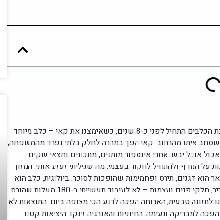
נעים להכיר, אני חיים. המסע שלי בעולם תזונת הכלבים התחיל לפני כ-8 שנים, כשאימצנו את קאי – כלב מיוחד
שסחב איתו מהרחוב. קאי הפך במהרה לחלק בלתי נפרד מהמשפחה,
כול אוכל יבש. אחרי אינספור מותגים, מתכונים וחצאי שקים
על המדף ולהתחיל לחקור בעצמי. מה שגיליתי זעזע אותי: המזון
 רק כ-40% בשר, כשהשאר הוא דגנים, תירס ופחמימות שהופכות לסוכר. ביולוגית, כלב הוא
צאצא של הזאב האפור, והוא זקוק לבשר שריר, חלקי פנים ועצמות – לא לעיבוד תעשייתי ב-180 מעלות שהורס
רנו לתזונה טבעית, הארוחה הפכה לרגע הכי מצופה ביום. התוצאות לא
הפכה למבריקה ונעימה. החיוניות והאנרגיה זינקו. היציאות קטנו