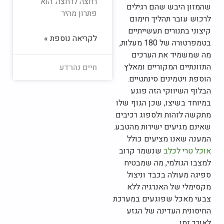
רחצה לרחצה. הוא
שהמזון היבש שהם רגילים
פתרון מהיר
לרכוש עובר תהליך חימום
קיצוני בתנורים תעשייתיים
לקריאה נוספת »
בטמפרטורה של 180 מעלות,
מה שמשמיד את הערכים
התזונתיים המקוריים ומאלץ
חיים נהרדע
הוספת ויטמינים סינתטיים.
הבלוף השיווקי הזה פוגע
במיוחד בשיצו, שכן הגוף שלו
מתקשה לזהות ולספוג רכיבים
שאינם מגיעים ישירות מהטבע.
המענה שאנו מציעים כולל
אוכל טרי לכלב
שנשמר קרוב
למצבו הגולמי, מה שמבטיח
ספיגה מעולה בכבד וניצול
מקסימלי של האנרגיה ללא
צבעי מאכל שפוגעים במערכת
החיסונית העדינה של הגזע
לאורך זמן.