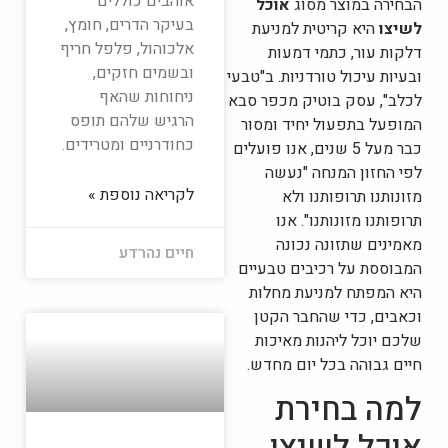
אוהבים כוללים
הבחירה במוצר מסוג
אוכל
בעיקר הדרים, חומץ,
לשיצו
היא קריטית למניעת
אלכוהול, פלפל חריף
דלקות עור, כתמי דמעות
ובשמים חזקים,
ובעיות עיכול טורדניות. ב"טבעי
ניחוחות שהאף
לכלב", עסק בוטיק מכפר סבא
הרגיש שלהם תופס
המופעל בתפעול יחיד ומסור
כחודרניים ומטרידים.
כבר מעל 5 שנים, אנו פועלים
לפי החזון המנחה "נעשה
לקריאה נוספת »
מזונותנו תרופותנו ולא
תרופותנו מזונותנו". אנו
מאמינים שתזונה נכונה
חיים נהרדע
המבוססת על רכיבים טבעיים
היא המפתח למניעת מחלות
וכאבים, כדי שהחבר הקטן
שלכם יוכל ליהנות מאיכות
חיים גבוהה בכל יום מחדש.
למה בחירת
אוכל לשיצו