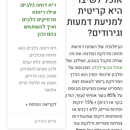
ריח דוחה כלבים:
היא קריטית
אילו ריחות
למניעת דמעות
מרחיקים כלבים
ואיך להשתמש
וגירודים?
בהם נכון
הביולוגיה של השיצו דורשת
ריח דוחה כלבים הוא
תזונה מדויקת המדמה את מה
ניחוח שכלבים
שהיה מקבל בטבע, ושילוב של
תופסים כלא נעים
אוכל טבעי לכלב
המבוסס על
ולכן נוטים להתרחק
חלבון איכותי וזמין הוא הדרך
ממנו, כמו הדרים,
המדויקת ביותר לעשות זאת.
חומץ או פלפל חריף.
התפריט שאנו מציעים מבוסס
אפשר
על 85% בשר אמיתי (עוף, הודו,
בקר או דגים) ו-15% ירקות
לקריאה נוספת »
ופירות טריים, ללא דגנים או
פחמימות ריקות שמעודדות
חיים נהרדע
צמיחת פטריות ודלקות עור.