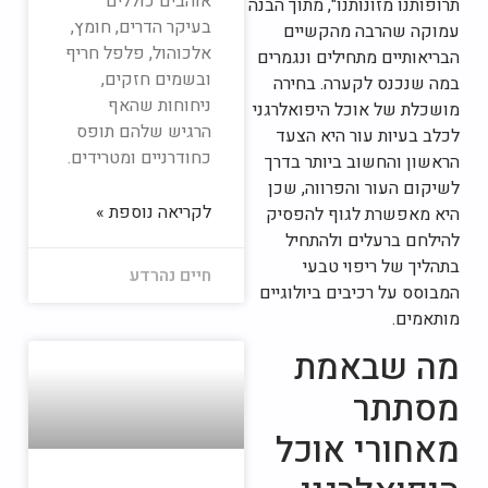
אוהבים כוללים
תרופותנו מזונותנו", מתוך הבנה
בעיקר הדרים, חומץ,
עמוקה שהרבה מהקשיים
אלכוהול, פלפל חריף
הבריאותיים מתחילים ונגמרים
ובשמים חזקים,
במה שנכנס לקערה. בחירה
ניחוחות שהאף
מושכלת של אוכל היפואלרגני
הרגיש שלהם תופס
לכלב בעיות עור היא הצעד
כחודרניים ומטרידים.
הראשון והחשוב ביותר בדרך
לשיקום העור והפרווה, שכן
לקריאה נוספת »
היא מאפשרת לגוף להפסיק
להילחם ברעלים ולהתחיל
בתהליך של ריפוי טבעי
חיים נהרדע
המבוסס על רכיבים ביולוגיים
מותאמים.
מה שבאמת
מסתתר
מאחורי אוכל