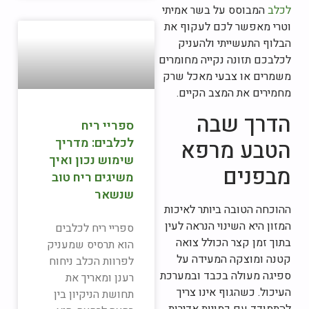
לכלב
המבוסס על בשר אמיתי
וטרי מאפשר לכם לעקוף את
הבלוף התעשייתי ולהעניק
לכלבכם תזונה נקייה מחומרים
משמרים או צבעי מאכל שרק
מחמירים את המצב הקיים.
הדרך שבה
ספריי ריח
לכלבים: מדריך
הטבע מרפא
שימוש נכון ואיך
מבפנים
משיגים ריח טוב
שנשאר
ההוכחה הטובה ביותר לאיכות
המזון היא השינוי הנראה לעין
ספריי ריח לכלבים
בתוך זמן קצר הכולל צואה
הוא תרסיס שמעניק
קטנה ומוצקה המעידה על
לפרוות הכלב ניחוח
ספיגה מעולה בכבד ובמערכת
רענן ומאריך את
העיכול. כשהגוף אינו צריך
תחושת הניקיון בין
להתמודד עם כמויות אדירות