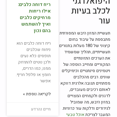
היפואלרגני
ריח דוחה כלבים:
לכלב בעיות
אילו ריחות
מרחיקים כלבים
עור
ואיך להשתמש
בהם נכון
תעשיית המזון היבש המסורתית
מתבססת על עיבוד בחום
ריח דוחה כלבים הוא
קיצוני של 180 מעלות בתנורים
ניחוח שכלבים
תעשייתיים, תהליך שמשמיד
תופסים כלא נעים
את הערכים התזונתיים
ולכן נוטים להתרחק
המקוריים ומחייב הוספה של
ממנו, כמו הדרים,
ויטמינים סינתטיים וכימיקלים
חומץ או פלפל חריף.
שונים. רבים מהכלבים
אפשר
מפתחים תגובה אלרגית דווקא
לאותם רכיבים מעובדים,
לקריאה נוספת »
לדגנים ולקמחים המצויים
במזון היבש, מה שמוביל
לגירודים ודלקות עור כרוניות.
חיים נהרדע
המעבר לצריכת
אוכל טבעי