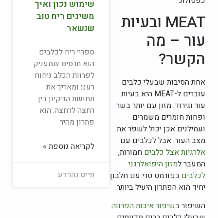
כפסולת.
שימוש נכון ואיך
משיגים ריח טוב
MEAT ובעיות
שנשאר
עור – מה
ספריי ריח לכלבים
הקשר?
הוא תרסיס שמעניק
לפרוות הכלב ניחוח
אחת הסיבות שבעלי כלבים
רענן ומאריך את
עוברים ל-MEAT היא בעיות
תחושת הניקיון בין
עור וגירוד. מזון עם יותר בשר
רחצה לרחצה. הוא
ופחות חומרים משמרים
פתרון מהיר
ועמילנים אכן יכול לשפר את
מצב העור. אבל לכלבים עם
לקריאה נוספת »
אלרגיות אצל כלבים
חמורות,
המעבר ל
מזון היפואלרגני
חיים נהרדע
לכלבים
בפורמט טרי עם חלבון
יחיד הוא הפתרון היעיל ביותר.
השיפור ב
שיפור איכות הפרווה
שבעלי כלבים רבים מדווחים