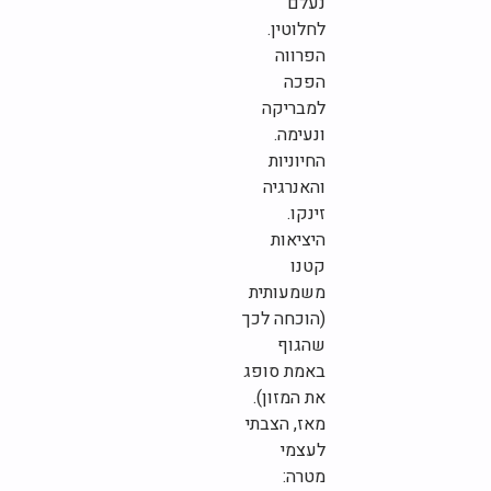
נעלם
לחלוטין.
הפרווה
הפכה
למבריקה
ונעימה.
החיוניות
והאנרגיה
זינקו.
היציאות
קטנו
משמעותית
(הוכחה לכך
שהגוף
באמת סופג
את המזון).
מאז, הצבתי
לעצמי
מטרה: