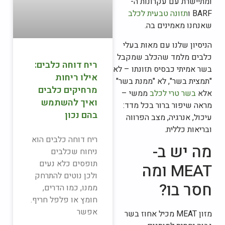
ומתיישרת עם עקרונות ה-
BARF ו
תזונה טבעית לכלב
שאנחנו מאמינים בה.
הניסיון שלנו עם מאות בעלי
כלבים מלמד שהכלב שמקבל
ריח דוחה כלבים:
בשר אמיתי כבסיס תזונתו – לא
אילו ריחות
"תמצית בשר", לא "ממנת בשר"
מרחיקים כלבים
אלא
בשר טרי לכלב
ממשי –
ואיך להשתמש
מראה שיפור ברור בכל מדד:
בהם נכון
עיכול, אנרגיה, מצב הפרווה
ובריאות כללית.
ריח דוחה כלבים הוא
מה יש ב-
ניחוח שכלבים
תופסים כלא נעים
MEAT ומה
ולכן נוטים להתרחק
חסר בו?
ממנו, כמו הדרים,
חומץ או פלפל חריף.
אפשר
מזון MEAT מכיל אחוז בשר