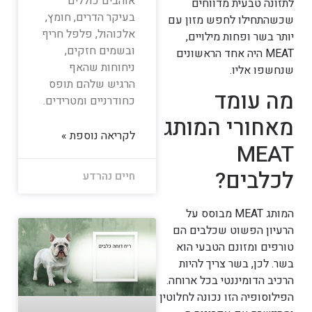
אוהבים כוללים
לתזונה טבעית מדווחים
בעיקר הדרים, חומץ,
שכשהתחילו לחפש מזון עם
אלכוהול, פלפל חריף
יותר בשר ופחות מילויים,
ובשמים חזקים,
MEAT היה אחד הראשונים
ניחוחות שהאף
שנחשפו אליו.
הרגיש שלהם תופס
מה עומד
כחודרניים ומטרידים.
מאחורי המותג
לקריאה נוספת »
MEAT
לכלבים?
חיים נהרדע
המותג MEAT מבוסס על
הרעיון הפשוט שכלבים הם
טורפים ומזונם הטבעי הוא
בשר. לכן, בשר צריך להיות
הרכיב הדומיננטי בכל ארוחה.
הפילוסופיה הזו נכונה לחלוטין