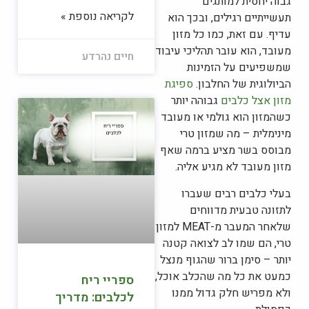
גבוה יחסית למותגים
לקריאה נוספת »
תעשייתיים רגילים, ובכך הוא
עדיף. עם זאת, כמו כל מזון
מעובד, הוא עובר תהליכי עיבוד
חיים נהרדע
שמשפיעים על הזמינות
הביולוגית של החלבון.
ספיגת
מזון אצל כלבים
גבוהה יותר
כשהמזון הוא גולמי או מעובד
מינימלית – מה שמזון טרי
מבוסס בשר מציע ברמה שאף
מזון מעובד לא מגיע אליה.
בעלי כלבים רבים שעברו
לתזונה טבעית מדווחים
שלאחר המעבר מ-MEAT למזון
טרי, הם שמו לב לצואה קטנה
יותר – סימן ברור שהגוף מנצל
כמעט את כל מה שהכלב אוכל,
ספריי ריח
ולא מפריש חלק גדול ממנו
לכלבים: מדריך