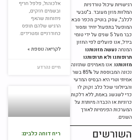
אלכוהול, פלפל חריף
רגישויות עיכול טורדניות
ובשמים חזקים,
המלוות מזון מעובד. ב"טבעי
ניחוחות שהאף
לכלב", עסק בוטיק מכפר סבא
הרגיש שלהם תופס
המופעל בתפעול יחיד ומסור
כחודרניים ומטרידים.
כבר מעל 5 שנים על ידי טומי
בידל, אנו פועלים לפי החזון
לקריאה נוספת »
המנחה
נעשה מזונותנו
תרופותנו ולא תרופותנו
מזונותנו
. אנו מאמינים שתזונה
חיים נהרדע
נכונה המבוססת על 85% בשר
אמיתי וטרי היא הבסיס המדעי
והביולוגי שכל כלב זקוק לו
כדי לשגשג באמת, ללא דלקות
כרוניות או הכבדה מיותרת על
המערכות הפנימיות לאורך
השנים.
השורשים
ריח דוחה כלבים: