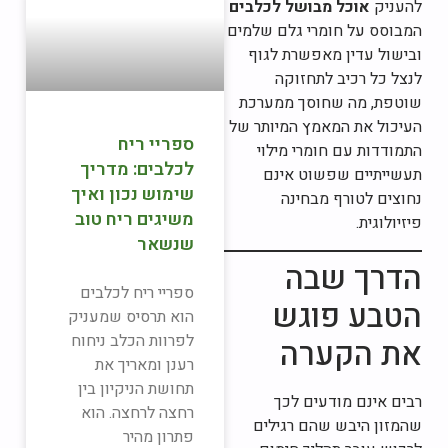
להעניק
אוכל מבושל לכלבים
המבוסס על חומרי גלם שלמים
ובישול עדין מאפשרת לגוף
לנצל כל רכיב לתחזוקה
שוטפת, מה שחוסך ממערכת
העיכול את המאמץ המיותר של
ספריי ריח
התמודדות עם חומרי מילוי
לכלבים: מדריך
תעשייתיים שפשוט אינם
שימוש נכון ואיך
נחוצים לטורף מבחינה
משיגים ריח טוב
פיזיולוגית.
שנשאר
הדרך שבה
ספריי ריח לכלבים
הטבע פוגש
הוא תרסיס שמעניק
לפרוות הכלב ניחוח
את הקערה
רענן ומאריך את
תחושת הניקיון בין
רבים אינם מודעים לכך
רחצה לרחצה. הוא
שהמזון היבש שהם רגילים
פתרון מהיר