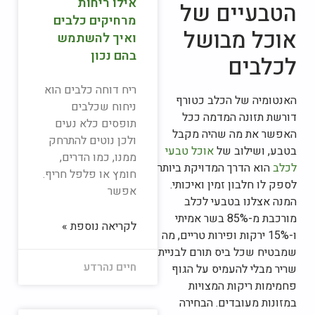
אילו ריחות
הטבעיים של
מרחיקים כלבים
אוכל מבושל
ואיך להשתמש
בהם נכון
לכלבים
ריח דוחה כלבים הוא
האנטומיה של הכלב כטורף
ניחוח שכלבים
דורשת תזונה המדמה ככל
תופסים כלא נעים
האפשר את מה שהיה מקבל
ולכן נוטים להתרחק
בטבע, ושילוב של
אוכל טבעי
ממנו, כמו הדרים,
לכלב
הוא הדרך המדויקת ביותר
חומץ או פלפל חריף.
לספק לו חלבון זמין ואיכותי.
אפשר
המנה אצלנו בטבעי לכלב
מורכבת מ-85% בשר אמיתי
לקריאה נוספת »
ו-15% ירקות ופירות טריים, מה
שמבטיח שכל ביס תורם לבניית
חיים נהרדע
שריר מבלי להעמיס על הגוף
פחמימות ריקות המצויות
במזונות מעובדים. הבחירה