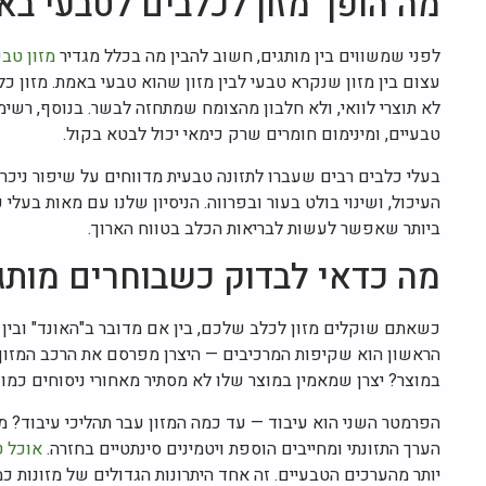
מה הופך מזון לכלבים לטבעי ב
לפני שמשווים בין מותגים, חשוב להבין מה בכלל מגדיר
מזון טבע
עצום בין מזון שנקרא טבעי לבין מזון שהוא טבעי באמת. מזון כ
לא תוצרי לוואי, ולא חלבון מהצומח שמתחזה לבשר. בנוסף, רשימ
טבעיים, ומינימום חומרים שרק כימאי יכול לבטא בקול.
בעלי כלבים רבים שעברו לתזונה טבעית מדווחים על שיפור ניכר 
העיכול, ושינוי בולט בעור ובפרווה. הניסיון שלנו עם מאות בע
ביותר שאפשר לעשות לבריאות הכלב בטווח הארוך.
מה כדאי לבדוק כשבוחרים מותג 
כשאתם שוקלים מזון לכלב שלכם, בין אם מדובר ב"האונד" ובין 
הראשון הוא שקיפות המרכיבים — היצרן מפרסם את הרכב המזון ב
במוצר? יצרן שמאמין במוצר שלו לא מסתיר מאחורי ניסוחים כמו 
הפרמטר השני הוא עיבוד — עד כמה המזון עבר תהליכי עיבוד? מז
הערך התזונתי ומחייבים הוספת ויטמינים סינתטיים בחזרה.
אוכל ט
יותר מהערכים הטבעיים. זה אחד היתרונות הגדולים של מזונות כ