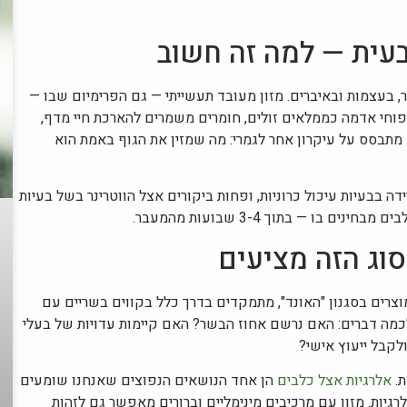
בעית — למה זה חשוב
 בעצמות ובאיברים. מזון מעובד תעשייתי — גם הפרימיום שבו —
תפוחי אדמה כממלאים זולים, חומרים משמרים להארכת חיי מדף,
מתבסס על עיקרון אחר לגמרי: מה שמזין את הגוף באמת הוא
ה בבעיות עיכול כרוניות, ופחות ביקורים אצל הווטרינר בשל בעיות
 בו — בתוך 3-4 שבועות מהמעבר.
סוג הזה מציעים
וצרים בסגנון "האונד", מתמקדים בדרך כלל בקווים בשריים עם
לכמה דברים: האם נרשם אחוז הבשר? האם קיימות עדויות של בעלי
לקבל ייעוץ אישי?
ת.
אלרגיות אצל כלבים
הן אחד הנושאים הנפוצים שאנחנו שומעים
יות. מזון עם מרכיבים מינימליים וברורים מאפשר גם לזהות