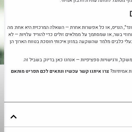
 מסתגל לתזונה עתירת חלבון אמיתי.
נד", הנריס, או כל אפשרות אחרת — השאלה המרכזית היא אחת: מה
חוזי בשר, או שמסתמך על ממלאים זולים כדי להוריד עלויות — לא
בעלי כלבים מלמד שהשקעה במזון איכותי חוסכת בטווח הארוך הן
שקל, ורגישויות ספציפיות — אנחנו כאן בדיוק בשביל זה.
ת אמיתיות?
צרו איתנו קשר עכשיו ונתאים לכם תפריט מותאם