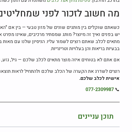
בהרכב החלבון.
ספיגת מזון אצל כלבים
משתפרת עם הזמן כשהגוף
מה חשוב לזכור לפני שמחליטים
כשאתם שוקלים בין מותגים שונים של מזון טבעי — בין אם "האו
יש בפנים ואיך זה מיוצר? מותג שמסתיר מרכיבים, שאינו מפרט א
מתאים לכלב שאתם רוצים לשמור עליו. הניסיון שלנו עם מאות 
בבעיות בריאות והן בעלויות וטרינריות.
אם אתם לא בטוחים איזה מוצר מתאים לכלב שלכם — גיל, גזע, מ
רוצים לשדרג את הקערה של הכלב שלכם ולהתחיל לראות תוצאו
אישית לכלב שלכם.
077-2309987
📞
תוכן עניינים