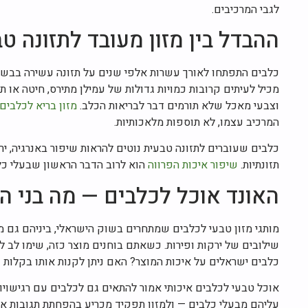
לגבי המרכיבים.
ההבדל בין מזון מעובד לתזונה ט
כלבים התפתחו לאורך עשרות אלפי שנים על תזונה עשירה בבשר,
מכיל לעיתים קרובות כמויות גדולות של עמילן מתירס, חיטה או 
וצבעי מאכל שלא תורמים דבר לבריאות הכלב.
מזון בריא לכלבים
המרכיב עצמו, לא תוספות מלאכותיות.
כלבים שעוברים לתזונה טבעית נוטים להראות שיפור באנרגיה, יריד
תזונתיות.
שיפור איכות הפרווה
הוא לרוב הדבר הראשון שבעלי כלבים מבחינים
האונד אוכל לכלבים — מה בני ה
מותגי מזון טבעי לכלבים שמתחרים בשוק הישראלי, ביניהם גם מ
שילובים של ירקות ופירות. כשאתם בוחנים מוצר כזה, שימו לב 
כלבים ישראלים על איכות המוצר? האם ניתן לקנות אותו בקלות ו
אוכל טבעי לכלבים איכותי אמור להתאים גם לכלבים עם רגישויו
עליהם מבעלי כלבים — ולמזון תפקיד מכריע בהפחתת תגובות אלרג