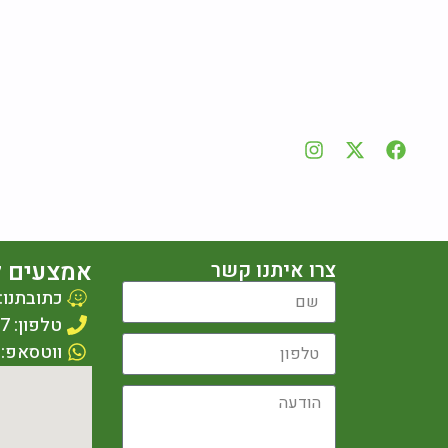
אמצעים ל
צרו איתנו קשר
כתובתנו: עציון 1
טלפון: 077-2309987
ווטסאפ: 053-4611498