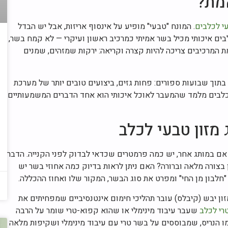
אמת?
י לכלבים
. המונח "טבעי" מופיע על אינסוף אריזות, אבל יש הבדל
לבים איכותי מכיל בשר אמיתי כמרכיב ראשון ועיקרי — לא קמח בשר,
ת המרכיבים צריכה להיות קצרה וקריאה: ירקות שמזהים, שמנים
בתוך שבועות ספורים: פחות גזים, ביצועים טובים יותר של מערכת
לי כלבים מלמד שהמעבר לאוכל איכותי הוא אחד הדברים המשמעותיים
מזון טבעי לכלב
אם במותג אחר, יש כמה פרמטרים שכדאי לבדוק לפני הקנייה. הדבר
צורה מלאה וברורה? האם ניתן לראות בדיוק כמה אחוזי בשר יש
"חלבון מן החי" ומפרט את סוג הבשר, המקור שלו ואחוז ההכללה.
ון יבש (קיבלס) עובר תהליכי חימום אינטנסיביים שמפחיתים את
רי לכלב
שעבר עיבוד מינימלי או שהוא קפוא-טרי שומר על הרבה
מו הנריס, שמבוססים על בשר טרי עם עיבוד מינימלי ושקיפות מלאה