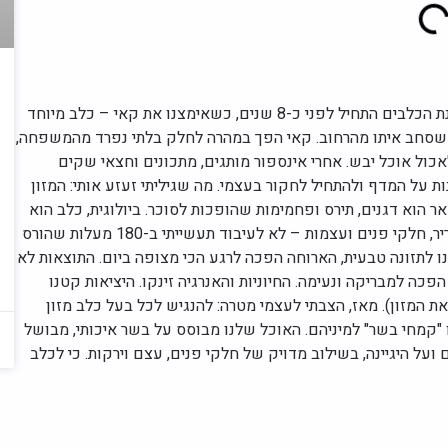
נעים להכיר, אני חיים. המסע שלי בעולם תזונת הכלבים התחיל לפני כ-8 שנים, כשאימצנו את קאי – כלב מיוחד
שסחב איתו מהרחוב. קאי הפך במהרה לחלק בלתי נפרד מהמשפחה,
כול אוכל יבש. אחרי אינספור מותגים, מתכונים וחצאי שקים
על המדף ולהתחיל לחקור בעצמי. מה שגיליתי זעזע אותי: המזון
 רק כ-40% בשר, כשהשאר הוא דגנים, תירס ופחמימות שהופכות לסוכר. ביולוגית, כלב הוא
צאצא של הזאב האפור, והוא זקוק לבשר שריר, חלקי פנים ועצמות – לא לעיבוד תעשייתי ב-180 מעלות שהורס
רנו לתזונה טבעית, הארוחה הפכה לרגע הכי מצופה ביום. התוצאות לא
הפכה למבריקה ונעימה. החיוניות והאנרגיה זינקו. היציאות קטנו
המזון). מאז, הצבתי לעצמי מטרה: להנגיש לכל בעל כלב מזון
 "קמחי בשר" למיניהם. האוכל שלנו מבוסס על בשר איכותי, מבושל
על היגיינה, בשילוב מדויק של חלקי פנים, עצם וירקות. כי לכלב