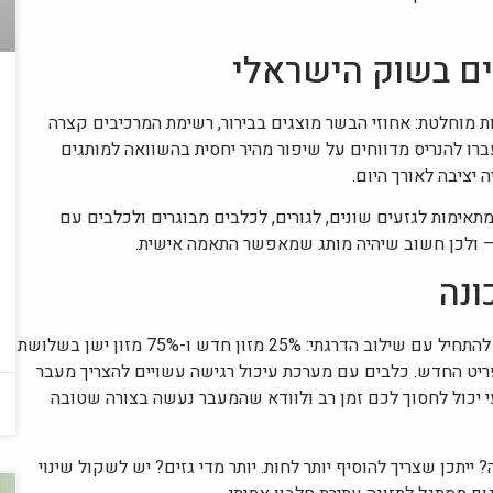
ים בשוק הישראלי
 מוחלטת: אחוזי הבשר מוצגים בבירור, רשימת המרכיבים קצרה
ברו להנריס מדווחים על שיפור מהיר יחסית בהשוואה למותגים
 יציבה לאורך היום.
מתאימות לגזעים שונים, לגורים, לכלבים מבוגרים ולכלבים עם
— ולכן חשוב שיהיה מותג שמאפשר התאמה אישית.
ונה
המעבר ממזון מעובד לתזונה טבעית לא נעשה ביום אחד. מומלץ להתחיל עם שילוב הדרגתי: 25% מזון חדש ו-75% מזון ישן בשלושת
ריט החדש. כלבים עם מערכת עיכול רגישה עשויים להצריך מעבר
יכול לחסוך לכם זמן רב ולוודא שהמעבר נעשה בצורה שטובה
תכן שצריך להוסיף יותר לחות. יותר מדי גזים? יש לשקול שינוי