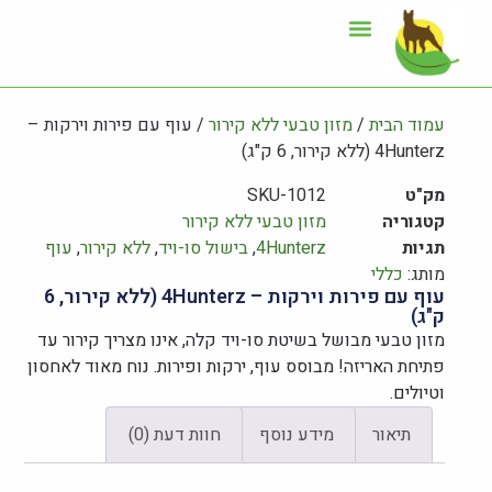
ייעוץ תזונתי
אזור לקוחות
עמוד הבית
/
מזון טבעי ללא קירור
/ עוף עם פירות וירקות –
4Hunterz (ללא קירור, 6 ק"ג)
מק"ט
SKU-1012
קטגוריה
מזון טבעי ללא קירור
תגיות
4Hunterz
,
בישול סו-ויד
,
ללא קירור
,
עוף
מותג:
כללי
עוף עם פירות וירקות – 4Hunterz (ללא קירור, 6
ק"ג)
מזון טבעי מבושל בשיטת סו-ויד קלה, אינו מצריך קירור עד
פתיחת האריזה! מבוסס עוף, ירקות ופירות. נוח מאוד לאחסון
וטיולים.
תיאור
מידע נוסף
חוות דעת (0)