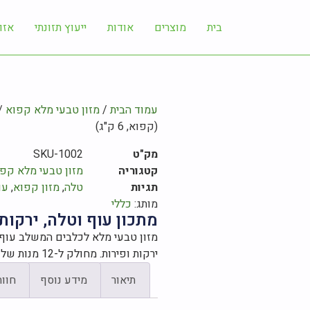
בית
מוצרים
אודות
ייעוץ תזונתי
אזו
עמוד הבית
/
מזון טבעי מלא קפוא
/ 
(קפוא, 6 ק"ג)
מק"ט
SKU-1002
קטגוריה
מזון טבעי מלא קפ
תגיות
טלה
,
מזון קפוא
,
עו
מותג:
כללי
מתכון עוף וטלה, ירקות ופי
מזון טבעי מלא לכלבים המשלב עוף ו
ירקות ופירות. מחולק ל-12 מנות של 500 גרם.
תיאור
מידע נוסף
חוות