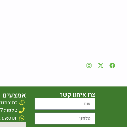
אמצעים ל
צרו איתנו קשר
כתובתנו: עציון 1
טלפון: 077-2309987
ווטסאפ: 053-4611498